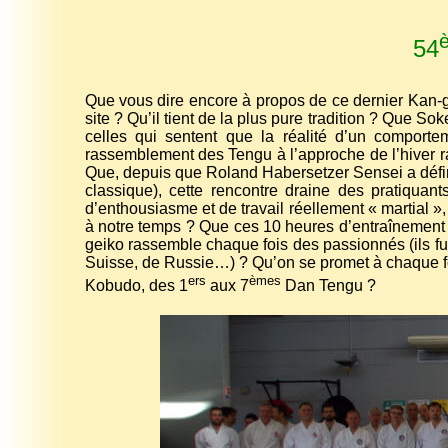
54
Que vous dire encore à propos de ce dernier Kan-g
site ? Qu’il tient de la plus pure tradition ? Que 
celles qui sentent que la réalité d’un comporte
rassemblement des Tengu à l’approche de l’hiver ra
Que, depuis que Roland Habersetzer Sensei a défin
classique), cette rencontre draine des pratiquan
d’enthousiasme et de travail réellement « martial »,
à notre temps
? Que ces 10 heures d’entraînement 
geiko rassemble chaque fois des passionnés (ils f
Suisse, de Russie…) ? Qu’on se promet à chaque foi
ers
èmes
Kobudo, des 1
aux 7
Dan Tengu ?