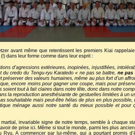
tzer avant même que retentissent les premiers Kiai rappelaien
(!) dans leur forme comme dans leur esprit :
s d’agressions extérieures, inopinées, injustifiées, intolérable
ct du credo du Tengu-ryu Karatedo « ne pas se battre,
ne pas 
ut préserver des valeurs humaines, même au plus fort d’un affr
sique, encore moins pour gagner une coupe, mais pour préserver
ses soient tout à fait claires dans notre tête, donc dans notre co
ans la reproduction anesthésiante de gestuelles limitées à un 
s souhaitable mais peut-être hélas de plus en plus possible, no
tique ménage aussi notre santé du mieux possible et pour qu
martial, invariable signe de notre temps, semble à chaque st
avoir de prise ici. Même si tout le monde, parmi les plus anciens
 du Ryu. A commencer par lui-même, qui a pourtant promis 