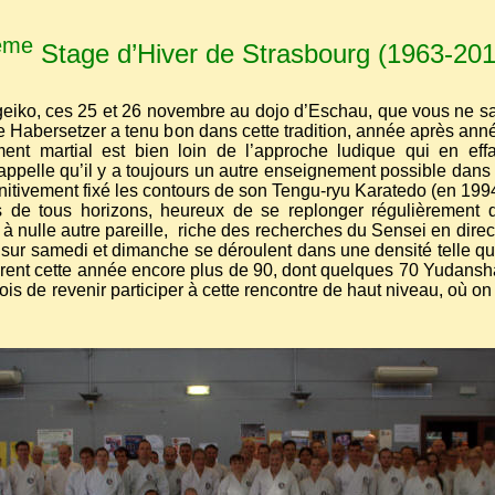
ème
Stage d’Hiver de Strasbourg (1963-201
eiko, ces 25 et 26 novembre au dojo d’Eschau, que vous ne sa
Soke Habersetzer a tenu bon dans cette tradition, année après a
ment martial est bien loin de l’approche ludique qui en eff
ppelle qu’il y a toujours un autre enseignement possible dans 
itivement fixé les contours de son Tengu-ryu Karatedo (en 1994
ts de tous horizons, heureux de se replonger régulièrement 
 à nulle autre pareille,
riche des recherches du Sensei en direc
sur samedi et dimanche se déroulent dans une densité telle que
urent cette année encore plus de 90, dont quelques 70 Yudans
s de revenir participer à cette rencontre de haut niveau, où on