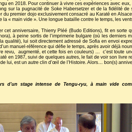
u en 2018. Pour continuer à vivre ces expériences avec eux, a
g sur la pugnacité de Soke Habersetzer et de la fidélité de 
zer du premier dojo exclusivement consacré au Karaté en Alsace
la « main vide ». Une longue bataille contre le temps, les vents
 cet anniversaire, Thierry Pléé (Budo Editions), fit en sorte
ra), à peine sortis de l’imprimerie bulgare (où les derniers 
la qualité), lui soit directement adressé de Sofia en envoi ex
n d’un manuel-référence qui défie le temps, après avoir déjà nou
re revu,
augmenté, et cette fois en couleurs) …
c’est toute un
é en 1987, suivi de quelques autres, le fait de voir son livre r
 lui, est un autre clin d’œil de l’Histoire. Alors… bon(s) annive
rs d’un stage intense de Tengu-ryu, à main vide comm