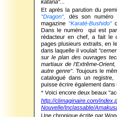
katana"...
Et après la parution
du premi
"Dragon",
dès son numéro d
magazine
"Karaté-Bushido"
Dans le numéro qui est paru
rédacteur en chef, a fait le
pages plusieurs extraits, en l
dans laquelle il voulait
"cerner
sur le plan des ouvrages tec
martiaux de l'Extrême-Orient,
autre genre"
. Toujours le mê
catalogué dans un registre,
puisse écrire également dans u
* Voici encore deux beaux "ac
http://climaginaire.com/index
Nouvelle/Inclassable/Amakus
Une chronique écrite par Wong