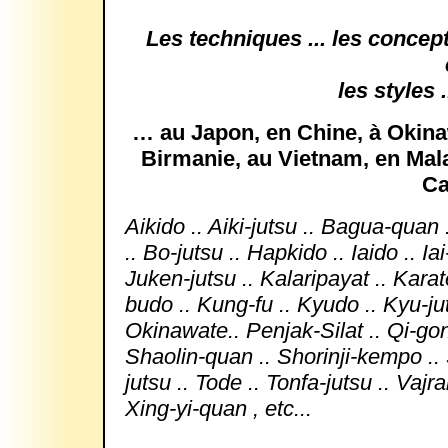
Les techniques ... les concepts
les styles .
… au Japon, en Chine, à Okinaw
Birmanie, au Vietnam, en Mala
Ca
Aikido .. Aiki-jutsu .. Bagua-quan .
.. Bo-jutsu .. Hapkido .. Iaido .. Iai
Juken-jutsu .. Kalaripayat .. Kara
budo .. Kung-fu .. Kyudo .. Kyu-ju
Okinawate.. Penjak-Silat .. Qi-gon
Shaolin-quan .. Shorinji-kempo .. 
jutsu .. Tode .. Tonfa-jutsu .. Vajr
Xing-yi-quan , etc...