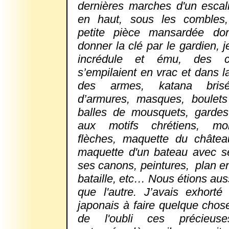
dernières marches d'un escali
en haut, sous les combles
petite pièce mansardée don
donner la clé par le gardien, j
incrédule et ému, des c
s’empilaient en vrac et dans l
des armes, katana brisé
d’armures, masques, boulet
balles de mousquets, garde
aux motifs chrétiens, m
flèches, maquette du châte
maquette d'un bateau avec se
ses canons, peintures,
plan en
bataille, etc… Nous étions aus
que l'autre. J’avais exhort
japonais à faire quelque chose
de l'oubli ces précieuse