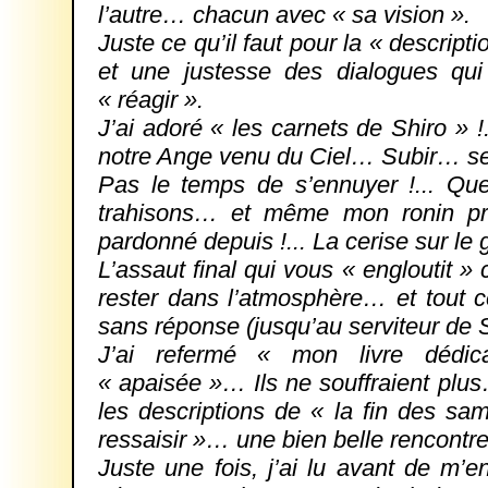
l’autre… chacun avec « sa vision ».
Juste ce qu’il faut pour la « descript
et une justesse des dialogues qui 
« réagir ».
J’ai adoré « les carnets de Shiro » !
notre Ange venu du Ciel… Subir… se 
Pas le temps de s’ennuyer !... Q
trahisons… et même mon ronin pré
pardonné depuis !... La cerise sur le g
L’assaut final qui vous « engloutit 
rester dans l’atmosphère… et tout
sans réponse (jusqu’au serviteur d
J’ai refermé « mon livre dédic
« apaisée »… Ils ne souffraient plu
les descriptions de « la fin des sa
ressaisir »… une bien belle rencont
Juste une fois, j’ai lu avant de m