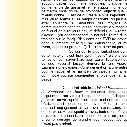
support papier pour faire découvrir, pratiquer e
donner envie de transmettre, le support numériqu
permettra sans doute de prolonger l'objectif que j
m'étais donné ! C'est ce qui reste le plus important 
mes yeux. Même si les temps changent, on peut e
effet souscrire à l'évolution des moyens d
communication sans se laisser entraîner à y modifie
ce à quoi on a toujours cru, et défendu, du « temp
d'avant » (en accompagnant la nouvelle forme d'un
trahison sur le fond). Rien dans ces DVD ne devrai
donc surprendre ceux qui me connaissent, et m
lisent, depuis longtemps. Qu'ils aient aimé ou pas...
Ce qui est le plus fantastique dan
cette histoire, c'est bien qu'un "jeune" ait pris so
temps et son savoir-faire pour attirer l'attention su
ce que voudrait laisser derrière lui un "vieux"
Énorme signe d'espoir, d'une génération à une autre
pour le rappel et le maintien de valeurs humaine
dont notre société désorientée à plus que jamai
besoin !
Ce coffret intitulé
« Roland Habersetzer
du Samourai au Ronin »
présente donc aussi
longuement, ma voie « Tengu-no-michi », à laquell
je suis arrivé après bien des recherches, de
hésitations et beaucoup de travail.
Merci à Julie
pour cet engagement et ce travail exemplaires. E
ce temps du « tout sportif », avec toutes les dérive
auxquels cette orientation aboutit de plus en plus, i
a eu le courage de prendre des risques...Ce qu
n'était pas évident.