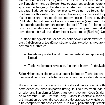
vinrent donc tout de même, après des heures de voiture ou d’a
car l’enseignement de Sensei Habersetzer est toujours resté 
sportive. Le Tengu-ryu Karatedo avait été très officiellement d
paysage Budo de ce début de siècle. Avec tant de force, de pas
martiaux traditionnels. Ceux, à vrai dire rares, qui n’avaien
réside toute une nuance de comportement) en furent convainc
Rokkishu), la pratique Shotokan contemporaine (avec ses Kiho
d’un monde rapidement changeant (les drill " Tengu ", bien au-
pour la circonstance) et ses deux Experts Jacques Faieff et 
compétence, à main nue (Kara-ho) et avec armes (Buki-ho). 
Ce stage fut également l’occasion pour Soke Habersetzer de n
droit à d’éblouissantes démonstrations des excellents niveaux 
nomma aux titres de :
e
Renshi (équivalent au 4
Dan des fédérations sportives)
Kobudo.
Tashi-Ho (premier niveau du " guerrier-homme ", équival
Soke Habersetzer décerna également le titre de Tashi (second 
ovations d’un public parfaitement conscient de la valeur de to
Si court, si intense, si convivial, si porteur de message, si en
cette occasion, avec un parfait timing, leur tout nouveau livre 
en allemand l’an dernier (deux titres définitivement épuisés dan
de Recherche Budo - Institut Tengu " dans la capitale alsacie
ont l’intention de rejoindre cet espace de pratique conviviale e
d’un comportement dans et hors d’un Dojo, peuvent déjà retenir