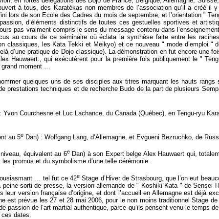
vion, en fortes délégations des Dojo de France, Belgique, Allemagne, Suiss
ouvert à tous, des Karatékas non membres de l’association qu’il a créé il
éfini lors de son Ecole des Cadres du mois de septembre, et l’orientation " Te
sion, d’éléments distinctifs de toutes ces gestuelles sportives et artistiq
t toujours pas vraiment compris le sens du message contenu dans l’enseigneme
us au cours de ce séminaire où éclata la synthèse faite entre les racines
n classiques, les Kata Tekki et Meikyo) et ce nouveau " mode d’emploi " de
delà d’une pratique de Dojo classique). La démonstration en fut encore une f
Alex Hauwaert., qui exécutèrent pour la première fois publiquement le " Ten
Un grand moment …
ommer quelques uns de ses disciples aux titres marquant les hauts rangs s
de prestations techniques et de recherche Budo de la part de plusieurs Semp
 : Yvon Courchesne et Luc Lachance, du Canada (Québec), en Tengu-ryu Karat
e
ent au 5
Dan) : Wolfgang Lang, d’Allemagne, et Evgueni Bezruchko, de Russ
e
niveau, équivalent au 6
Dan) à son Expert belge Alex Hauwaert qui, totaleme
us les promus et du symbolisme d’une telle cérémonie.
e
thousiasmant … tel fut ce 42
Stage d’Hiver de Strasbourg, que l’on eut beauco
à peine sorti de presse, la version allemande de " Koshiki Kata " de Sensei H
s leur version française d’origine, et dont l’accueil en Allemagne est déjà ex
nne est prévue les 27 et 28 mai 2006, pour le non moins traditionnel Stage d
t de passion de l’art martial authentique, parce qu’ils pensent venu le temps d
 ces dates.