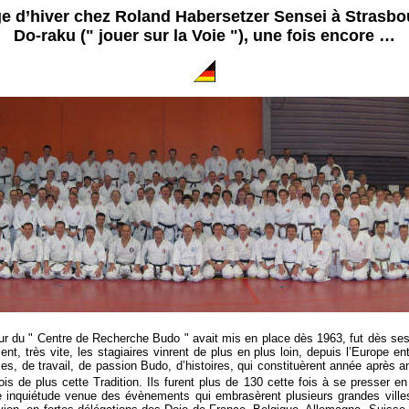
e d’hiver chez Roland Habersetzer Sensei à Strasbo
Do-raku (" jouer sur la Voie "), une fois encore …
eur du " Centre de Recherche Budo " avait mis en place dès 1963, fut dès se
nt, très vite, les stagiaires vinrent de plus en plus loin, depuis l’Europe 
iences, de travail, de passion Budo, d’histoires, qui constituèrent année aprè
ois de plus cette Tradition. Ils furent plus de 130 cette fois à se presser
ne inquiétude venue des évènements qui embrasèrent plusieurs grandes villes