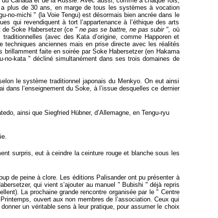
e, du Canada et de la Russie. Avec aussi, comme à chaque fois,
 y a plus de 30 ans, en marge de tous les systèmes à vocation
ngu-no-michi " (la Voie Tengu) est désormais bien ancrée dans le
ues qui revendiquent à tort l’appartenance à l’éthique des arts
nt de Soke Habersetzer (ce
" ne pas se battre, ne pas subir ",
où
 traditionnelles (avec des Kata d’origine, comme Happoren et
 techniques anciennes mais en prise directe avec les réalités
ois brillamment faite en soirée par Soke Habersetzer (en Hakama
gu-no-kata " décliné simultanément dans ses trois domaines de
elon le système traditionnel japonais du Menkyo. On eut ainsi
ai dans l’enseignement du Soke, à l’issue desquelles ce dernier
edo, ainsi que Siegfried Hübner, d’Allemagne, en Tengu-ryu
ie.
nt surpris, eut à ceindre la ceinture rouge et blanche sous les
up de peine à clore. Les éditions Palisander ont pu présenter à
abersetzer, qui vient s’ajouter au manuel " Bubishi " déjà repris
cellent). La prochaine grande rencontre organisée par le " Centre
e Printemps, ouvert aux non membres de l’association. Ceux qui
e donner un véritable sens à leur pratique, pour assumer le choix